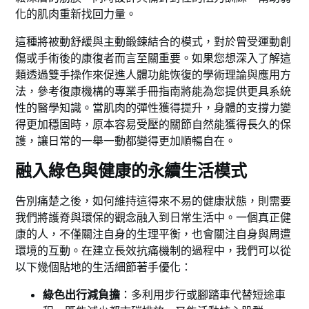
化的肌肉重新找回力量。
這種將被動舒緩與主動鍛鍊結合的模式，對於曾受運動創
傷或手術後的康復者而言至關重要。如果您想深入了解這
類透過雙手操作來促進人體功能恢復的學術理論與應用方
法，參考復康機構的專業手冊指南將能為您提供更具系統
性的醫學知識。當肌肉的彈性獲得提升，身體的支撐力變
得更加穩固時，原本容易受壓的關節自然能獲得長久的保
護，讓日常的一舉一動都變得更加順暢自在。
融入綠色與健康的永續生活模式
告別痛楚之後，如何維持這得來不易的健康狀態，則需要
我們將護脊與環保的觀念融入到日常生活中。一個真正健
康的人，不僅關注自身的生理平衡，也會關注自身與周遭
環境的互動。在建立長效抗痛機制的過程中，我們可以從
以下幾個貼地的生活細節著手優化：
綠色出行減負擔
：多利用步行或腳踏車代替短途車