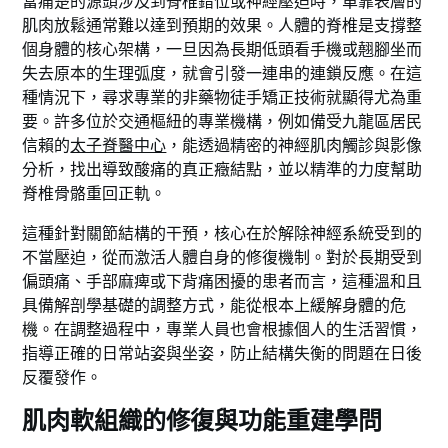
當痛楚的源頭涉及到脊椎錯位或神經壓迫時，單靠表層的
肌肉放鬆通常難以達到預期的效果。人體的脊椎是支撐整
個身體的核心架構，一旦因為長期低頭看手機或翹腳坐而
失去原本的生理弧度，就會引發一連串的連鎖反應。在這
種情況下，尋求專業的非藥物徒手矯正技術就顯得尤為重
要。許多位於交通樞紐的專業機構，例如備受九龍區居民
信賴的
太子脊醫中心
，能透過精密的神經肌肉觸診與影像
分析，找出導致酸痛的真正癥結點，並以精準的力度幫助
脊椎骨骼重回正軌。
這種針對關節結構的干預，核心在於解除神經系統受到的
不當壓迫，從而激活人體自身的修復機制。對於長期受到
偏頭痛、手部麻痺或下背痛困擾的患者而言，這種溫和且
具備解剖學基礎的調整方式，能從根本上緩解身體的危
機。在調整過程中，專業人員也會根據個人的生活習慣，
指導正確的日常站姿與坐姿，防止結構失衡的問題在日後
反覆發作。
肌肉軟組織的修復與功能重建學問